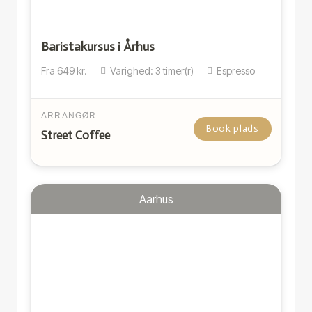
Baristakursus i Århus
Fra
649
kr.
Varighed:
3
timer(r)
Espresso
ARRANGØR
Book plads
Street Coffee
Aarhus