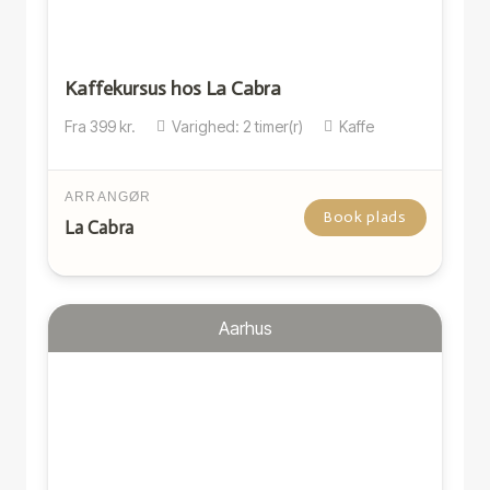
Kaffekursus hos La Cabra
Fra
399
kr.
Varighed:
2
timer(r)
Kaffe
ARRANGØR
Book plads
La Cabra
Aarhus