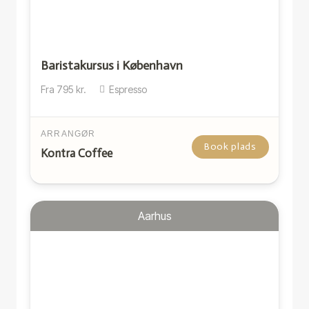
Baristakursus i København
Fra
795
kr.
Espresso
ARRANGØR
Book plads
Kontra Coffee
Aarhus