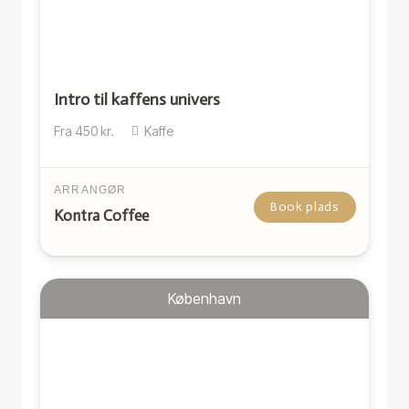
Intro til kaffens univers
Fra
450
kr.
Kaffe
ARRANGØR
Book plads
Kontra Coffee
København