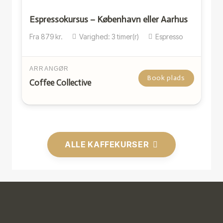
Espressokursus – København eller Aarhus
Fra
879
kr.
Varighed:
3
timer(r)
Espresso
ARRANGØR
Book plads
Coffee Collective
ALLE KAFFEKURSER