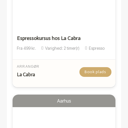
Espressokursus hos La Cabra
Fra
499
kr.
Varighed:
2
timer(r)
Espresso
ARRANGØR
Book plads
La Cabra
Aarhus