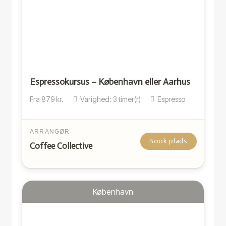
Espressokursus – København eller Aarhus
Fra
879
kr.
Varighed:
3
timer(r)
Espresso
ARRANGØR
Book plads
Coffee Collective
København