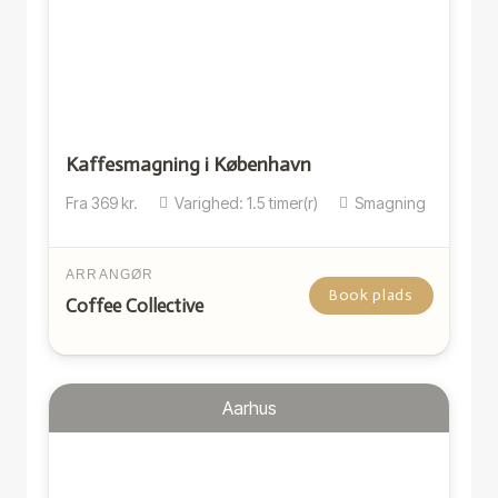
Kaffesmagning i København
Fra
369
kr.
Varighed:
1.5
timer(r)
Smagning
ARRANGØR
Book plads
Coffee Collective
Aarhus