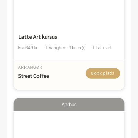
Latte Art kursus
Fra
649
kr.
Varighed:
3
timer(r)
Latte art
ARRANGØR
Book plads
Street Coffee
Aarhus