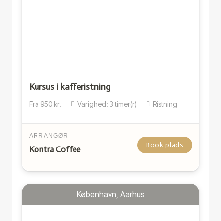
Kursus i kafferistning
Fra
950
kr.
Varighed:
3
timer(r)
Ristning
ARRANGØR
Book plads
Kontra Coffee
København, Aarhus