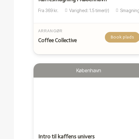
Fra
369
kr.
Varighed:
1.5
timer(r)
Smagnin
ARRANGØR
Book plads
Coffee Collective
København
Intro til kaffens univers