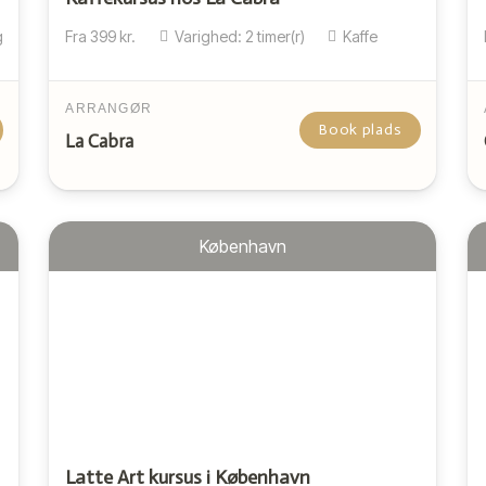
g
Fra
399
kr.
Varighed:
2
timer(r)
Kaffe
ARRANGØR
Book plads
La Cabra
København
Latte Art kursus i København