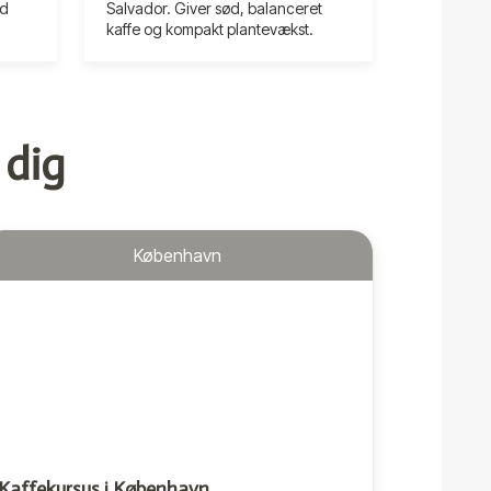
ed
Salvador. Giver sød, balanceret
kaffe og kompakt plantevækst.
 dig
København
Kaffekursus i København