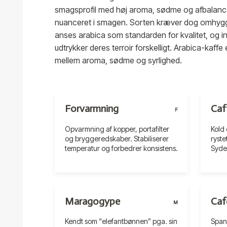
smagsprofil med høj aroma, sødme og afbalancer
nuanceret i smagen. Sorten kræver dog omhygge
anses arabica som standarden for kvalitet, og i
udtrykker deres terroir forskelligt. Arabica-kaff
mellem aroma, sødme og syrlighed.
Forvarmning
Caf
F
Opvarmning af kopper, portafilter
Kold 
og bryggeredskaber. Stabiliserer
ryste
temperatur og forbedrer konsistens.
Syde
Maragogype
Caf
M
Kendt som “elefantbønnen” pga. sin
Spans