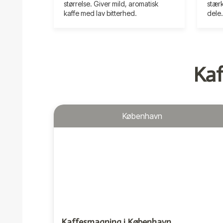
størrelse. Giver mild, aromatisk
stærk
kaffe med lav bitterhed.
dele
Kaf
København
Kaffesmagning i København