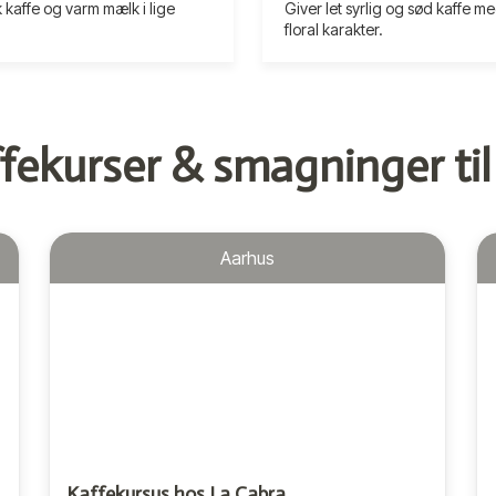
 kaffe og varm mælk i lige
Giver let syrlig og sød kaffe m
.
floral karakter.
fekurser & smagninger til
Aarhus
Kaffekursus hos La Cabra