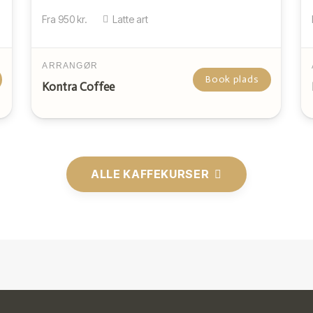
Fra
950
kr.
Latte art
ARRANGØR
Book plads
Kontra Coffee
ALLE KAFFEKURSER