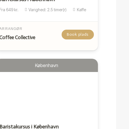
Fra
649
kr.
Varighed:
2.5
timer(r)
Kaffe
ARRANGØR
Book plads
Coffee Collective
København
Baristakursus i København