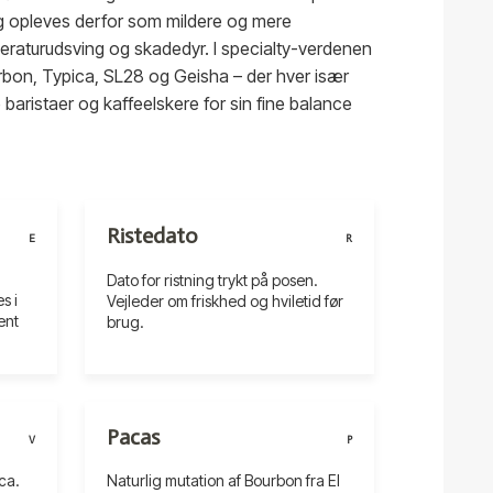
g opleves derfor som mildere og mere
raturudsving og skadedyr. I specialty-verdenen
rbon, Typica, SL28 og Geisha – der hver især
 baristaer og kaffeelskere for sin fine balance
Ristedato
E
R
Dato for ristning trykt på posen.
s i
Vejleder om friskhed og hviletid før
ent
brug.
Pacas
V
P
ca.
Naturlig mutation af Bourbon fra El