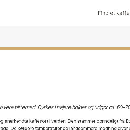
Find et kaff
avere bitterhed. Dyrkes i højere højder og udgør ca. 60–7
 anerkendte kaffesort i verden. Den stammer oprindeligt fra Eti
lade. De køligere temperaturer og langsommere modning giver b