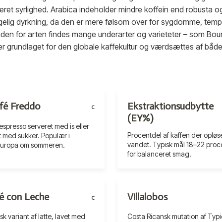
et syrlighed. Arabica indeholder mindre koffein end robusta o
lig dyrkning, da den er mere følsom over for sygdomme, tempe
nden for arten findes mange underarter og varieteter – som Bou
e er grundlaget for den globale kaffekultur og værdsættes af både
fé Freddo
Ekstraktionsudbytte
C
(EY%)
espresso serveret med is eller
Procentdel af kaffen der opløse
t med sukker. Populær i
vandet. Typisk mål 18–22 proc
uropa om sommeren.
for balanceret smag.
é con Leche
Villalobos
C
k variant af latte, lavet med
Costa Ricansk mutation af Typi