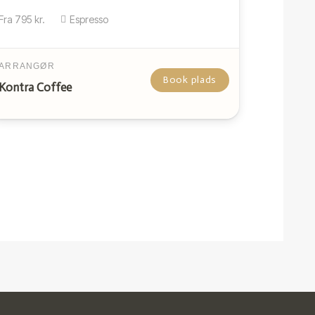
Fra
795
kr.
Espresso
ARRANGØR
Book plads
Kontra Coffee