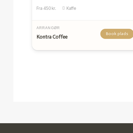
Fra
450
kr.
Kaffe
ARRANGØR
Book plads
Kontra Coffee