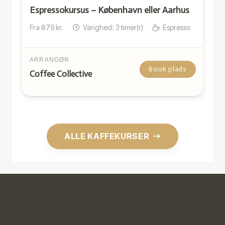
Espressokursus – København eller Aarhus
Fra
879
kr.
Varighed:
3
timer(r)
Espresso
ARRANGØR
Book plads
Coffee Collective
ALLE KAFFEKURSER