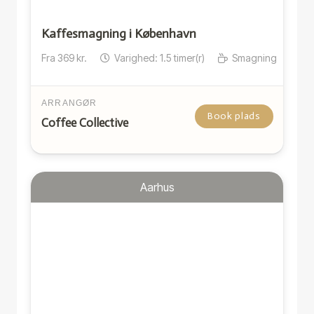
Kaffesmagning i København
Fra
369
kr.
Varighed:
1.5
timer(r)
Smagning
ARRANGØR
Book plads
Coffee Collective
Aarhus