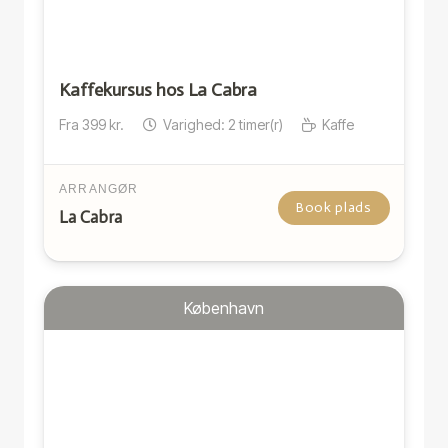
Kaffekursus hos La Cabra
Fra
399
kr.
Varighed:
2
timer(r)
Kaffe
ARRANGØR
Book plads
La Cabra
København