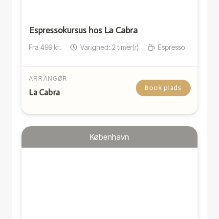
Espressokursus hos La Cabra
Fra
499
kr.
Varighed:
2
timer(r)
Espresso
ARRANGØR
Book plads
La Cabra
København