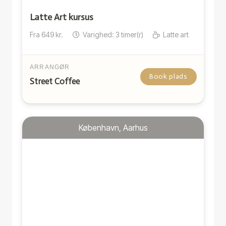
Latte Art kursus
Fra
649
kr.
Varighed:
3
timer(r)
Latte art
ARRANGØR
Book plads
Street Coffee
København, Aarhus